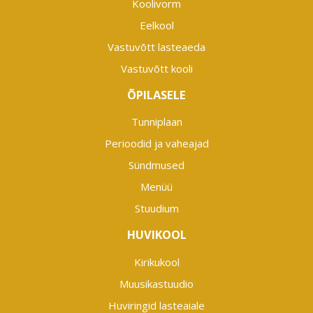
Koolivorm
Eelkool
Vastuvõtt lasteaeda
Vastuvõtt kooli
ÕPILASELE
Tunniplaan
Perioodid ja vaheajad
Sündmused
Menüü
Stuudium
HUVIKOOL
Kirikukool
Muusikastuudio
Huviringid lasteaiale