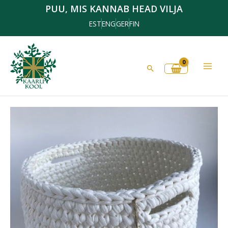
Skip
PUU, MIS KANNAB HEAD VILJA
to
EST
ENG
GER
FIN
content
Search