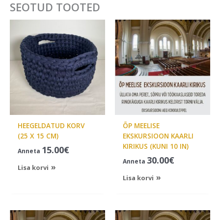
SEOTUD TOOTED
HEEGELDATUD KORV
ÕP MEELISE
(25 X 15 CM)
EKSKURSIOON KAARLI
KIRIKUS (KUNI 10 IN)
15.00
€
Anneta
30.00
€
Anneta
Lisa korvi
Lisa korvi