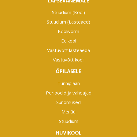
LAPSEVANEMALE
Stuudium (Kool)
Stuudium (Lasteaed)
Koolivorm
Eelkool
Vastuvõtt lasteaeda
Vastuvõtt kooli
ÕPILASELE
Tunniplaan
Perioodid ja vaheajad
Sündmused
Menüü
Stuudium
HUVIKOOL