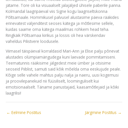
jätame. Tore oli ka visuaalselt jalajäljed ühisele paberile panna.
Kolmandal laagripäeval viis Signe kogu laagriseltskonna
Põltsamaale. Hommikusel palvusel alustasime päeva rääkides
erinevatest väljenditest seoses kätega ja mõtlesime sellele,
kuidas saame oma kätega maailmas rohkem head teha.
Ringkäik Põltsamaa kirikus ja lossis oli hea värskendav
vaheldus Pilistvere loodusele.
Viimasel täispäeval korraldasid Mari-Ann ja Elise palju põnevat
alustades olümpiamängudega kuni laevade pommitamiseni.
Teematunnis rääkisime jälgedest meie ümber ja otsisime
seoseid Piiblist, samuti said kõik mõelda oma eeskujude peale.
Kõige selle vahele mahtus palju nalja ja naeru, uusi kogemusi
ja proovilepanekuid nii füüsiliselt, loominguliselt kui
emotsionaalselt. Täname panustajaid, kaasamõtlejaid ja kõiki
laagrilisi!
←
Eelmine Postitus
Järgmine Postitus
→