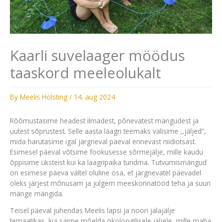
Kaarli suvelaager möödus
taaskord meeleolukalt
By
Meelis Holsting
/
14. aug 2024
Rõõmustasime headest ilmadest, põnevatest mängudest ja
uutest sõprustest. Selle aasta laagri teemaks valisime ,,jäljed”,
mida harutasime igal järgneval päeval erinevast niidiotsast.
Esimesel päeval võtsime fookusesse sõrmejälje, mille kaudu
õppisime üksteist kui ka laagripaika tundma. Tutvumismängud
on esimese päeva vältel oluline osa, et järgnevatel päevadel
oleks järjest mõnusam ja julgem meeskonnatööd teha ja suuri
mänge mängida.
Teisel päeval juhendas Meelis lapsi ja noori jalajälje
temaatikas, kui saime mõelda ökoloogilisele jäljele, mille maha