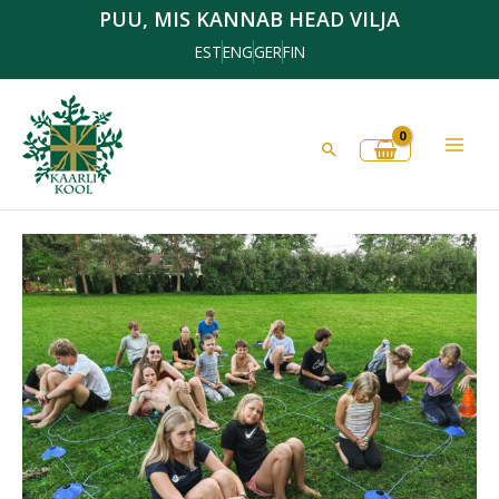
Skip
PUU, MIS KANNAB HEAD VILJA
to
EST
ENG
GER
FIN
content
Search